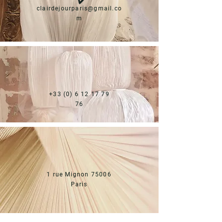
clairdejourparis@gmail.co
m
+33 (0) 6 12 17 79
76
1 rue Mignon 75006
Paris